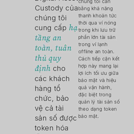
chúng tôi cân
Custody của
bằng khả năng
thanh khoản tức
chúng tôi
thời qua ví nóng
hạ
cung cấp
trong khi lưu trữ
tầng an
phần lớn tài sản
trong ví lạnh
toàn, tuân
offline an toàn.
thủ quy
Cách tiếp cận kết
hợp này mang lại
định
cho
lợi ích tối ưu giữa
các khách
bảo mật và hiệu
hàng tổ
quả vận hành,
đặc biệt trong
chức, bảo
quản lý tài sản số
vệ cả tài
theo dạng token
bảo mật.
sản số được
token hóa