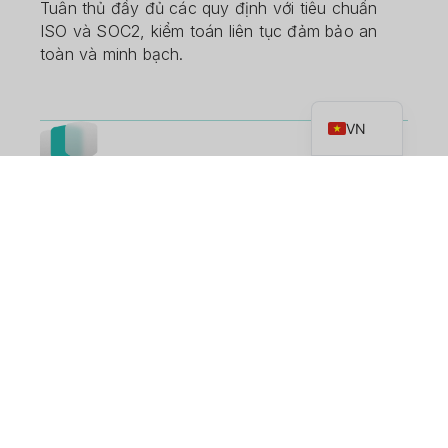
Tuân thủ đầy đủ các quy định với tiêu chuẩn
ISO và SOC2, kiểm toán liên tục đảm bảo an
toàn và minh bạch.
EN
VN
Bảo mật nhiều lớp
Sử dụng HSM và cơ chế ủy quyền đa chữ ký để
nâng cao bảo mật và ngăn chặn truy cập trái
phép.