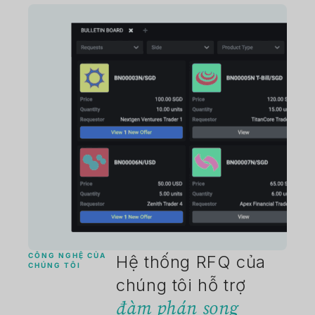
CÔNG NGHỆ CỦA
Hệ thống RFQ của
CHÚNG TÔI
chúng tôi hỗ trợ
đàm phán song