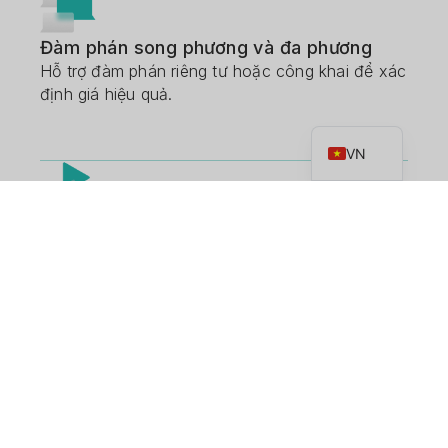
Đàm phán song phương và đa phương
Hỗ trợ đàm phán riêng tư hoặc công khai để xác
định giá hiệu quả.
EN
VN
Hành động giao dịch toàn diện
Bao gồm các chức năng chấp nhận báo giá,
phản giá, từ chối và đàm phán theo thời gian
thực.