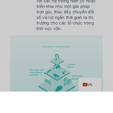
với các hệ thống hiện có hoặc
triển khai như một giải pháp
trọn gói, thúc đẩy chuyển đổi
số và rút ngắn thời gian ra thị
trường cho các tổ chức trong
lĩnh vực vốn.
EN
VN